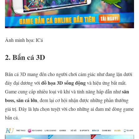
Ảnh minh họa: ICá
2. Bắn cá 3D
Bắn cá 3D mang đến cho người chơi cảm giác như đang lặn dưới
đồ họa 3D sống động
đáy đại dương với
và hiệu ứng bắt mắt.
săn
Game cung cấp nhiều loại vũ khí và tính năng hấp dẫn như
boss, săn cá lớn
, đem lại cơ hội nhận được những phần thưởng
giá trị. Đây là lựa chọn tuyệt vời cho những ai đam mê dòng game
bắn cá.