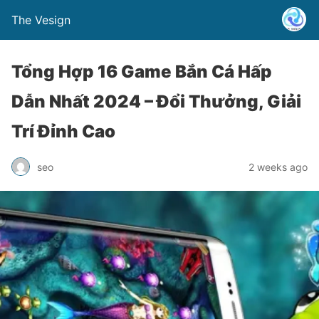
The Vesign
Tổng Hợp 16 Game Bắn Cá Hấp
Dẫn Nhất 2024 – Đổi Thưởng, Giải
Trí Đỉnh Cao
seo
2 weeks ago