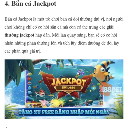
4. Bắn cá Jackpot
Bắn cá Jackpot là một trò chơi bắn cá đổi thưởng thú vị, nơi người
giải
chơi không chỉ có cơ hội săn cá mà còn có thể trúng các
thưởng jackpot
hấp dẫn. Mỗi lần quay súng, bạn sẽ có cơ hội
nhận những phần thưởng lớn và tích lũy điểm thưởng để đổi lấy
các phần quà giá trị.