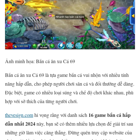
Ảnh minh họa: Bắn cá ăn xu Cá 69
Bắn cá ăn xu Cá 69 là tựa game bắn cá vui nhộn với nhiều tính
năng hấp dẫn, cho phép người chơi săn cá và đổi thưởng dễ dàng.
Đặc biệt, game có nhiều loại súng và chế độ chơi khác nhau, phù
hợp với sở thích của từng người chơi.
16 game bắn cá hấp
thevesign.com
hi vọng rằng với danh sách
dẫn nhất 2024
này, bạn sẽ có thêm nhiều lựa chọn để giải trí sau
những giờ làm việc căng thẳng. Đừng quên truy cập website của