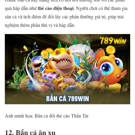
thẻ cào điện thoại
quà hấp dẫn như
. Người chơi có thể tham gia
săn cá và tích điểm để đổi lấy các phần thưởng giá trị, giúp trải
nghiệm thêm phần thú vị và hấp dẫn.
Ảnh minh họa: Bắn cá đổi thẻ cào Thần Tài
12. Bắn cá ăn xu