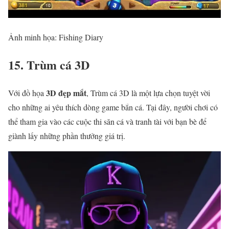
Ảnh minh họa: Fishing Diary
15. Trùm cá 3D
3D đẹp mắt
Với đồ họa
, Trùm cá 3D là một lựa chọn tuyệt vời
cho những ai yêu thích dòng game bắn cá. Tại đây, người chơi có
thể tham gia vào các cuộc thi săn cá và tranh tài với bạn bè để
giành lấy những phần thưởng giá trị.