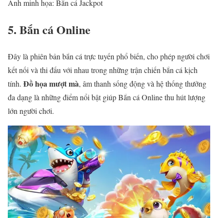
Ảnh minh họa: Bắn cá Jackpot
5. Bắn cá Online
Đây là phiên bản bắn cá trực tuyến phổ biến, cho phép người chơi
kết nối và thi đấu với nhau trong những trận chiến bắn cá kịch
Đồ họa mượt mà
tính.
, âm thanh sống động và hệ thống thưởng
đa dạng là những điểm nổi bật giúp Bắn cá Online thu hút lượng
lớn người chơi.