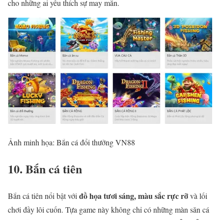
cho những ai yêu thích sự may mắn.
Ảnh minh họa: Bắn cá đổi thưởng VN88
10. Bắn cá tiên
đồ họa tươi sáng, màu sắc rực rỡ
Bắn cá tiên nổi bật với
và lối
chơi đầy lôi cuốn. Tựa game này không chỉ có những màn săn cá