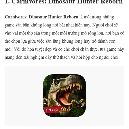
1. Carnivores: Dinosaur Hunter Reborn
Carnivores: Dinosaur Hunter Reborn
là một trong những
game săn bắn khủng long nổi bật nhất hiện nay. Người chơi sẽ
vào vai một thợ săn trong một môi trường mở rộng lớn, nơi bạn có
thể chọn lựa giữa việc săn lùng khủng long hay trở thành con
mồi. Với đồ họa tuyệt đẹp và cơ chế chơi chân thực, tựa game này
mang đến trải nghiệm đầy thử thách và hồi hộp cho người chơi.