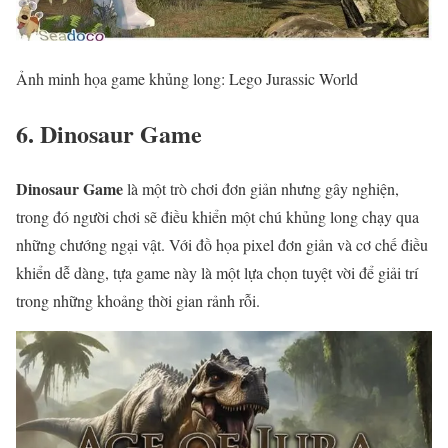
Ảnh minh họa game khủng long: Lego Jurassic World
6. Dinosaur Game
Dinosaur Game
là một trò chơi đơn giản nhưng gây nghiện,
trong đó người chơi sẽ điều khiển một chú khủng long chạy qua
những chướng ngại vật. Với đồ họa pixel đơn giản và cơ chế điều
khiển dễ dàng, tựa game này là một lựa chọn tuyệt vời để giải trí
trong những khoảng thời gian rảnh rỗi.