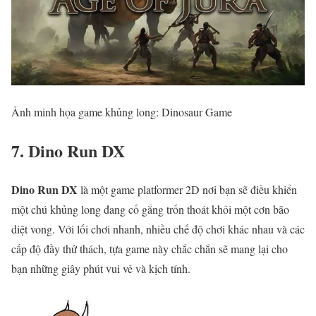
Ảnh minh họa game khủng long: Dinosaur Game
7. Dino Run DX
Dino Run DX
là một game platformer 2D nơi bạn sẽ điều khiển
một chú khủng long đang cố gắng trốn thoát khỏi một cơn bão
diệt vong. Với lối chơi nhanh, nhiều chế độ chơi khác nhau và các
cấp độ đầy thử thách, tựa game này chắc chắn sẽ mang lại cho
bạn những giây phút vui vẻ và kịch tính.