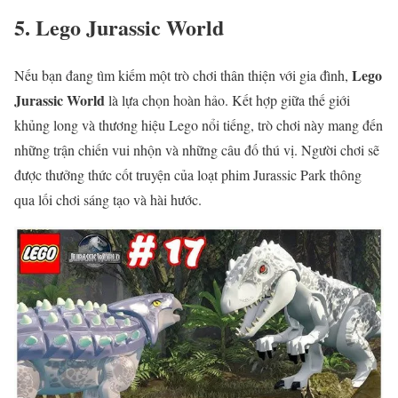
5. Lego Jurassic World
Lego
Nếu bạn đang tìm kiếm một trò chơi thân thiện với gia đình,
Jurassic World
là lựa chọn hoàn hảo. Kết hợp giữa thế giới
khủng long và thương hiệu Lego nổi tiếng, trò chơi này mang đến
những trận chiến vui nhộn và những câu đố thú vị. Người chơi sẽ
được thưởng thức cốt truyện của loạt phim Jurassic Park thông
qua lối chơi sáng tạo và hài hước.