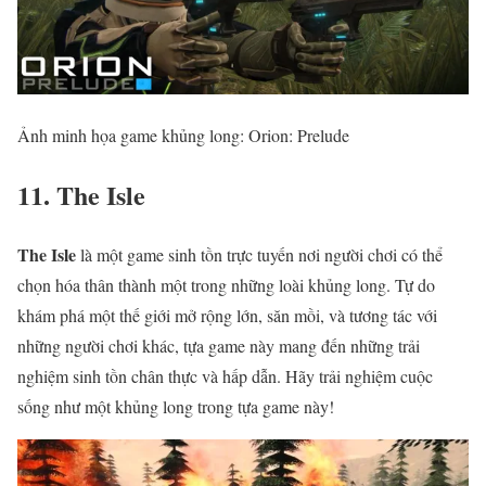
Ảnh minh họa game khủng long: Orion: Prelude
11. The Isle
The Isle
là một game sinh tồn trực tuyến nơi người chơi có thể
chọn hóa thân thành một trong những loài khủng long. Tự do
khám phá một thế giới mở rộng lớn, săn mồi, và tương tác với
những người chơi khác, tựa game này mang đến những trải
nghiệm sinh tồn chân thực và hấp dẫn. Hãy trải nghiệm cuộc
sống như một khủng long trong tựa game này!