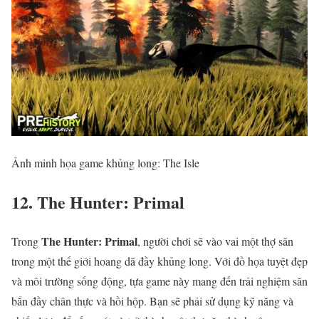
Ảnh minh họa game khủng long: The Isle
12. The Hunter: Primal
The Hunter: Primal
Trong
, người chơi sẽ vào vai một thợ săn
trong một thế giới hoang dã đầy khủng long. Với đồ họa tuyệt đẹp
và môi trường sống động, tựa game này mang đến trải nghiệm săn
bắn đầy chân thực và hồi hộp. Bạn sẽ phải sử dụng kỹ năng và