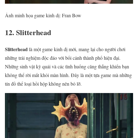
Ảnh minh họa game kinh dị: Fran Bow
12. Slitterhead
Slitterhead
là một game kinh dị mới, mang lại cho người chơi
những trải nghiệm độc đáo với bối cảnh thành phố hiện đại.
Những sinh vật kỳ quái và các tình huống căng thẳng khiến bạn
không thể rời mắt khỏi màn hình. Đây là một tựa game mà những
tín đồ thể loại hồi hộp không nên bỏ lỡ.