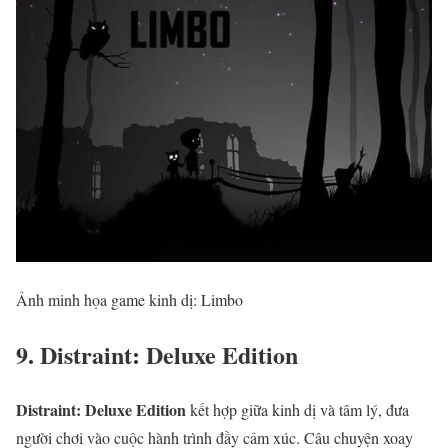
Ảnh minh họa game kinh dị: Limbo
9. Distraint: Deluxe Edition
Distraint: Deluxe Edition
kết hợp giữa kinh dị và tâm lý, đưa
người chơi vào cuộc hành trình đầy cảm xúc. Câu chuyện xoay