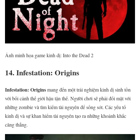
Ảnh minh họa game kinh dị: Into the Dead 2
14. Infestation: Origins
Infestation: Origins
mang đến một trải nghiệm kinh dị sinh tồn
với bối cảnh thế giới hậu tận thế. Người chơi sẽ phải đối mặt với
những zombie và tìm kiếm tài nguyên để sống sót. Các yếu tố
kinh dị và sự khan hiếm tài nguyên tạo ra những khoảnh khắc
căng thẳng.