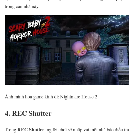
trong căn nhà này.
Ảnh minh họa game kinh dị: Nightmare House 2
4. REC Shutter
REC Shutter
Trong
, người chơi sẽ nhập vai một nhà báo điều tra