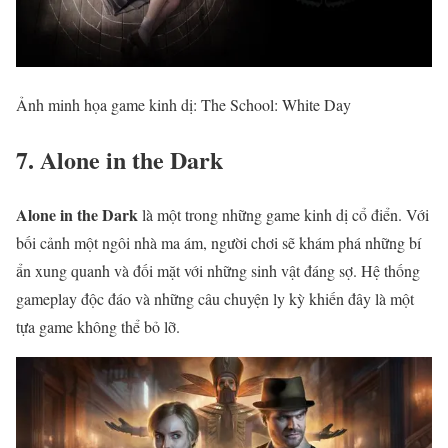
Ảnh minh họa game kinh dị: The School: White Day
7. Alone in the Dark
Alone in the Dark
là một trong những game kinh dị cổ điển. Với
bối cảnh một ngôi nhà ma ám, người chơi sẽ khám phá những bí
ẩn xung quanh và đối mặt với những sinh vật đáng sợ. Hệ thống
gameplay độc đáo và những câu chuyện ly kỳ khiến đây là một
tựa game không thể bỏ lỡ.