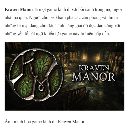
Kraven Manor
là một game kinh dị với bối cảnh trong một ngôi
nhà ma quái. Người chơi sẽ khám phá các căn phòng và tìm ra
những bí mật đang chờ đợi. Tính năng giải đố độc đáo cùng với
những yếu tố bất ngờ khiến tựa game này trở nên hấp dẫn.
Ảnh minh họa game kinh dị: Kraven Manor