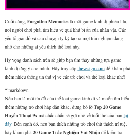
Forgotten Memories
Cuối cùng,
là một game kinh dị phiêu lưu,
nơi người chơi phải tìm hiểu về quá khứ bí ẩn của nhân vật. Các
yếu tố giải đố và câu chuyện ly kỳ tạo ra một trải nghiệm đáng
nhớ cho những ai yêu thích thể loại này.
Hy vọng danh sách trên sẽ giúp bạn tìm thấy những tựa game
kinh dị ưng ý cho mình. Hãy truy cập
thevesign.com
để khám phá
thêm nhiều thông tin thú vị về các trò chơi và thể loại khác nhé!
“`markdown
Nếu bạn là một tín đồ của thể loại game kinh dị và muốn tìm hiểu
Top 20 Game
thêm những trò chơi hấp dẫn khác, đừng bỏ lỡ
Huyền Thoại 9x
mà chắc chắn sẽ gợi nhớ về tuổi thơ của bạn
tại
đây
. Bên cạnh đó, nếu bạn thích những trò chơi thử thách trí tuệ,
20 Game Trắc Nghiệm Vui Nhộn
hãy khám phá
để kiểm tra