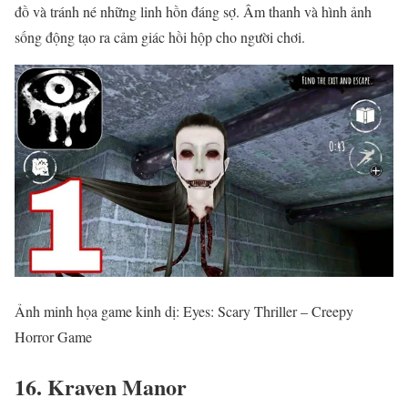
đồ và tránh né những linh hồn đáng sợ. Âm thanh và hình ảnh
sống động tạo ra cảm giác hồi hộp cho người chơi.
Ảnh minh họa game kinh dị: Eyes: Scary Thriller – Creepy
Horror Game
16. Kraven Manor