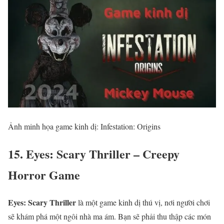
Ảnh minh họa game kinh dị: Infestation: Origins
15. Eyes: Scary Thriller – Creepy
Horror Game
Eyes: Scary Thriller
là một game kinh dị thú vị, nơi người chơi
sẽ khám phá một ngôi nhà ma ám. Bạn sẽ phải thu thập các món