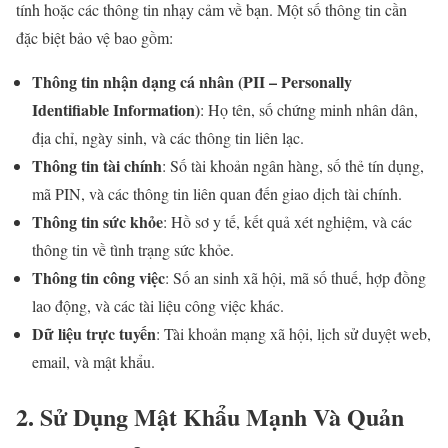
tính hoặc các thông tin nhạy cảm về bạn. Một số thông tin cần
đặc biệt bảo vệ bao gồm:
Thông tin nhận dạng cá nhân (PII – Personally
Identifiable Information)
: Họ tên, số chứng minh nhân dân,
địa chỉ, ngày sinh, và các thông tin liên lạc.
Thông tin tài chính
: Số tài khoản ngân hàng, số thẻ tín dụng,
mã PIN, và các thông tin liên quan đến giao dịch tài chính.
Thông tin sức khỏe
: Hồ sơ y tế, kết quả xét nghiệm, và các
thông tin về tình trạng sức khỏe.
Thông tin công việc
: Số an sinh xã hội, mã số thuế, hợp đồng
lao động, và các tài liệu công việc khác.
Dữ liệu trực tuyến
: Tài khoản mạng xã hội, lịch sử duyệt web,
email, và mật khẩu.
2.
Sử Dụng Mật Khẩu Mạnh Và Quản