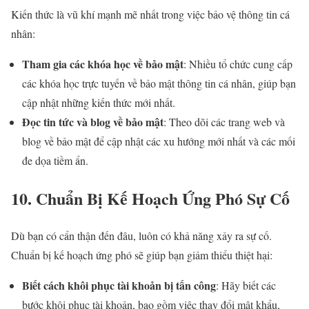
Kiến thức là vũ khí mạnh mẽ nhất trong việc bảo vệ thông tin cá
nhân:
Tham gia các khóa học về bảo mật
: Nhiều tổ chức cung cấp
các khóa học trực tuyến về bảo mật thông tin cá nhân, giúp bạn
cập nhật những kiến thức mới nhất.
Đọc tin tức và blog về bảo mật
: Theo dõi các trang web và
blog về bảo mật để cập nhật các xu hướng mới nhất và các mối
đe dọa tiềm ẩn.
10.
Chuẩn Bị Kế Hoạch Ứng Phó Sự Cố
Dù bạn có cẩn thận đến đâu, luôn có khả năng xảy ra sự cố.
Chuẩn bị kế hoạch ứng phó sẽ giúp bạn giảm thiểu thiệt hại:
Biết cách khôi phục tài khoản bị tấn công
: Hãy biết các
bước khôi phục tài khoản, bao gồm việc thay đổi mật khẩu,