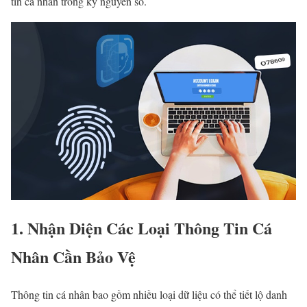
tin cá nhân trong kỷ nguyên số.
1.
Nhận Diện Các Loại Thông Tin Cá
Nhân Cần Bảo Vệ
Thông tin cá nhân bao gồm nhiều loại dữ liệu có thể tiết lộ danh