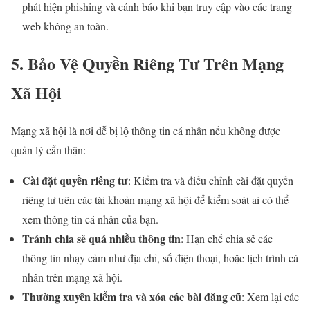
phát hiện phishing và cảnh báo khi bạn truy cập vào các trang
web không an toàn.
5.
Bảo Vệ Quyền Riêng Tư Trên Mạng
Xã Hội
Mạng xã hội là nơi dễ bị lộ thông tin cá nhân nếu không được
quản lý cẩn thận:
Cài đặt quyền riêng tư
: Kiểm tra và điều chỉnh cài đặt quyền
riêng tư trên các tài khoản mạng xã hội để kiểm soát ai có thể
xem thông tin cá nhân của bạn.
Tránh chia sẻ quá nhiều thông tin
: Hạn chế chia sẻ các
thông tin nhạy cảm như địa chỉ, số điện thoại, hoặc lịch trình cá
nhân trên mạng xã hội.
Thường xuyên kiểm tra và xóa các bài đăng cũ
: Xem lại các