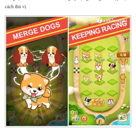
cách thú vị.