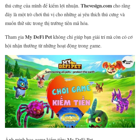
Thevesign.com
thú cưng của mình để kiếm lợi nhuận.
cho rằng
đây là một trò chơi thú vị cho những ai yêu thích thú cưng và
muốn thử sức trong thị trường tiền mã hóa.
My DeFi Pet
Tham gia
không chỉ giúp bạn giải trí mà còn có cơ
hội nhận thưởng từ những hoạt động trong game.
Ảnh minh họa game kiếm tiền: My DeFi Pet