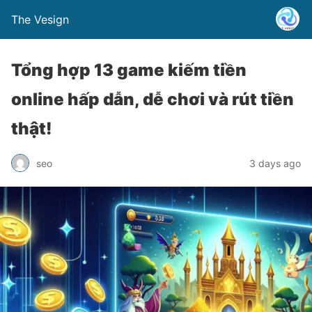
The Vesign
Tổng hợp 13 game kiếm tiền
online hấp dẫn, dễ chơi và rút tiền
thật!
seo
3 days ago