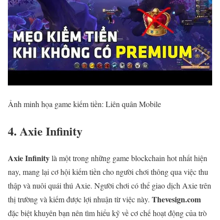
Ảnh minh họa game kiếm tiền: Liên quân Mobile
4. Axie Infinity
Axie Infinity
là một trong những game blockchain hot nhất hiện
nay, mang lại cơ hội kiếm tiền cho người chơi thông qua việc thu
thập và nuôi quái thú Axie. Người chơi có thể giao dịch Axie trên
Thevesign.com
thị trường và kiếm được lợi nhuận từ việc này.
đặc biệt khuyên bạn nên tìm hiểu kỹ về cơ chế hoạt động của trò