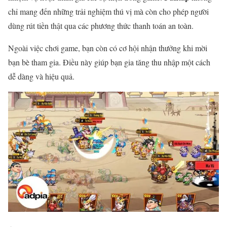
chỉ mang đến những trải nghiệm thú vị mà còn cho phép người
dùng rút tiền thật qua các phương thức thanh toán an toàn.
Ngoài việc chơi game, bạn còn có cơ hội nhận thưởng khi mời
bạn bè tham gia. Điều này giúp bạn gia tăng thu nhập một cách
dễ dàng và hiệu quả.