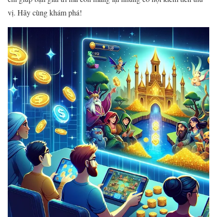
vị. Hãy cùng khám phá!