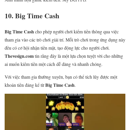
10. Big Time Cash
Big Time Cash
cho phép người chơi kiếm tiền thông qua việc
tham gia vào các trò chơi giải trí. Mỗi trò chơi trong ứng dụng này
đều có cơ hội nhận tiền mặt, tạo động lực cho người chơi.
Thevesign.com
tin rằng đây là một lựa chọn tuyệt vời cho những
ai muốn kiếm tiền một cách dễ dàng và nhanh chóng.
Với việc tham gia thường xuyên, bạn có thể tích lũy được một
Big Time Cash
khoản tiền đáng kể từ
.