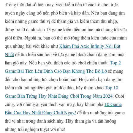
Trong thời đại số hiện nay, việc kiếm tiền từ các trò chơi trực
tuyến ngày càng trở nên phổ biến và hấp dẫn. Nếu bạn đang tìm
kiếm những game thú vị để tham gia và kiếm thêm thu nhập,
đừng bỏ lỡ danh sách 13 game kiếm tiền online mà chúng tôi vừa
giới thiệu. Ngoài ra, bạn có thể mở rộng thêm kiến thức của mình
qua những bài viết khác như
Khám Phá Axie Infinity Nổi Bật
Nhất
để tìm hiểu sâu hơn về tựa game blockchain đang làm mưa
làm gió này. Nếu bạn yêu thích các trò chơi chiến thuật,
Top 2
Game Bài Tiến Lên Đỉnh Cao Bạn Không Thể Bỏ Lỡ
sẽ mang
đến cho bạn những lựa chọn hoàn hảo. Hoặc nếu bạn đang tìm
kiếm một trải nghiệm giải trí độc đáo, hãy tham khảo
Top 10
Game Bắn Trứng Hay Nhất Đáng Chơi Trong Năm 2024
. Cuối
cùng, với những ai yêu thích vận may, hãy khám phá
10 Game
Bầu Cua Hay Nhất Đáng Chơi Ngay!
để tìm ra những tựa game
thú vị nhất trong danh sách này. Hãy tham gia và tận hưởng
những trải nghiệm tuyệt vời nhé!