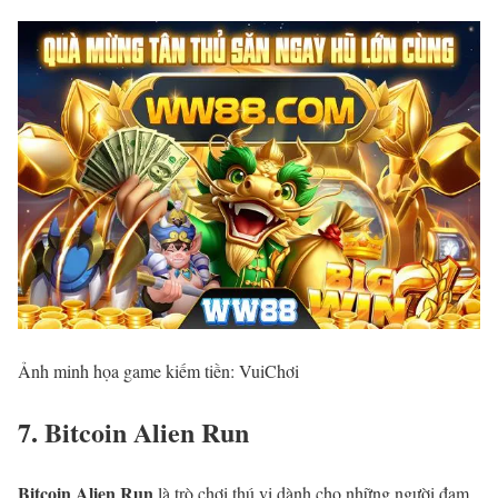
Ảnh minh họa game kiếm tiền: VuiChơi
7. Bitcoin Alien Run
Bitcoin Alien Run
là trò chơi thú vị dành cho những người đam