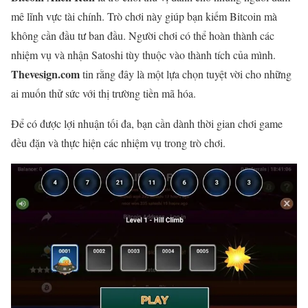
mê lĩnh vực tài chính. Trò chơi này giúp bạn kiếm Bitcoin mà
không cần đầu tư ban đầu. Người chơi có thể hoàn thành các
nhiệm vụ và nhận Satoshi tùy thuộc vào thành tích của mình.
Thevesign.com
tin rằng đây là một lựa chọn tuyệt vời cho những
ai muốn thử sức với thị trường tiền mã hóa.
Để có được lợi nhuận tối đa, bạn cần dành thời gian chơi game
đều đặn và thực hiện các nhiệm vụ trong trò chơi.