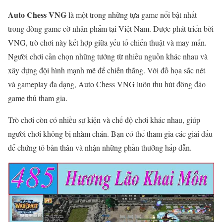
Auto Chess VNG
là một trong những tựa game nổi bật nhất
trong dòng game cờ nhân phẩm tại Việt Nam. Được phát triển bởi
VNG, trò chơi này kết hợp giữa yếu tố chiến thuật và may mắn.
Người chơi cần chọn những tướng từ nhiều nguồn khác nhau và
xây dựng đội hình mạnh mẽ để chiến thắng. Với đồ họa sắc nét
và gameplay đa dạng, Auto Chess VNG luôn thu hút đông đảo
game thủ tham gia.
Trò chơi còn có nhiều sự kiện và chế độ chơi khác nhau, giúp
người chơi không bị nhàm chán. Bạn có thể tham gia các giải đấu
để chứng tỏ bản thân và nhận những phần thưởng hấp dẫn.