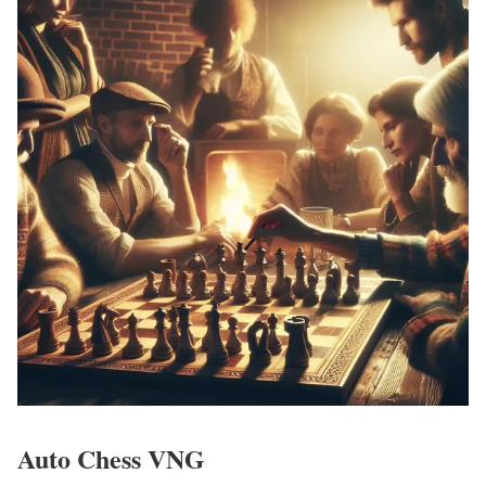
Auto Chess VNG