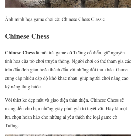
Ảnh minh họa game chơi cờ: Chinese Chess Classic
Chinese Chess
Chinese Chess
là một tựa game cờ Tướng cổ điển, giữ nguyên
tinh hoa của trò chơi truyền thống. Người chơi có thể tham gia các
trận đấu đơn giản hoặc thách đấu với những đối thủ khác. Game
cung cấp nhiều cấp độ khó khác nhau, giúp người chơi nâng cao
kỹ năng từng bước.
Với thiết kế đẹp mắt và giao diện thân thiện, Chinese Chess sẽ
mang đến cho bạn những giây phút giải trí tuyệt vời. Đây là một
lựa chọn hoàn hảo cho những ai yêu thích thể loại game cờ
Tướng.