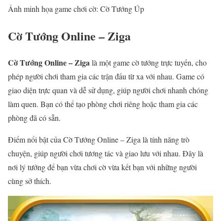
Ảnh minh họa game chơi cờ: Cờ Tướng Úp
Cờ Tướng Online – Ziga
Cờ Tướng Online – Ziga
là một game cờ tướng trực tuyến, cho
phép người chơi tham gia các trận đấu từ xa với nhau. Game có
giao diện trực quan và dễ sử dụng, giúp người chơi nhanh chóng
làm quen. Bạn có thể tạo phòng chơi riêng hoặc tham gia các
phòng đã có sẵn.
Điểm nổi bật của Cờ Tướng Online – Ziga là tính năng trò
chuyện, giúp người chơi tương tác và giao lưu với nhau. Đây là
nơi lý tưởng để bạn vừa chơi cờ vừa kết bạn với những người
cùng sở thích.