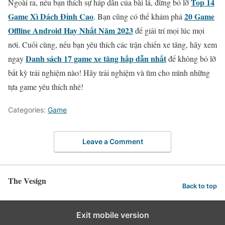
Top 14
Ngoài ra, nếu bạn thích sự hấp dẫn của bài lá, đừng bỏ lỡ
Game Xì Dách Đỉnh Cao
20 Game
. Bạn cũng có thể khám phá
Offline Android Hay Nhất Năm 2023
để giải trí mọi lúc mọi
nơi. Cuối cùng, nếu bạn yêu thích các trận chiến xe tăng, hãy xem
Danh sách 17 game xe tăng hấp dẫn nhất
ngay
để không bỏ lỡ
bất kỳ trải nghiệm nào! Hãy trải nghiệm và tìm cho mình những
tựa game yêu thích nhé!
Categories:
Game
Leave a Comment
The Vesign
Back to top
Exit mobile version