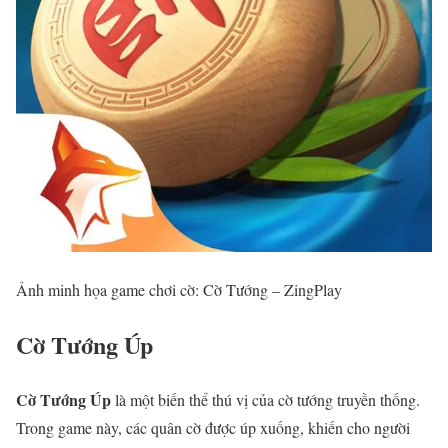
Ảnh minh họa game chơi cờ: Cờ Tướng – ZingPlay
Cờ Tướng Úp
Cờ Tướng Úp
là một biến thể thú vị của cờ tướng truyền thống.
Trong game này, các quân cờ được úp xuống, khiến cho người