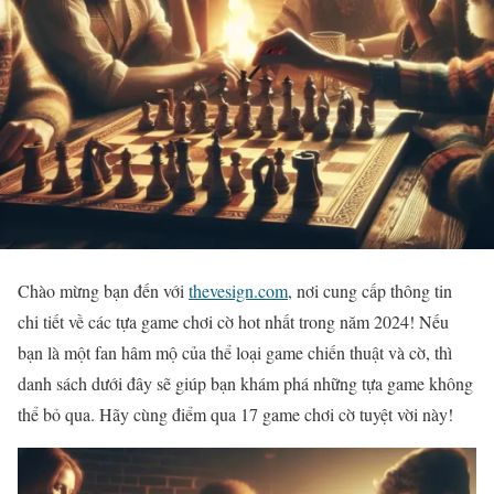
Chào mừng bạn đến với
thevesign.com
, nơi cung cấp thông tin
chi tiết về các tựa game chơi cờ hot nhất trong năm 2024! Nếu
bạn là một fan hâm mộ của thể loại game chiến thuật và cờ, thì
danh sách dưới đây sẽ giúp bạn khám phá những tựa game không
thể bỏ qua. Hãy cùng điểm qua 17 game chơi cờ tuyệt vời này!