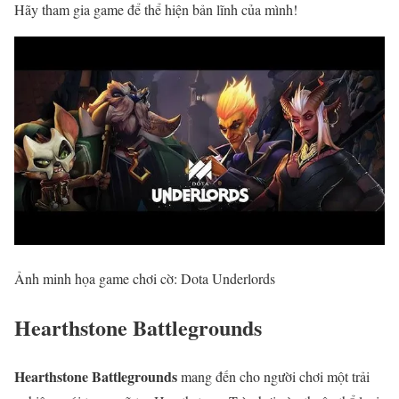
Hãy tham gia game để thể hiện bản lĩnh của mình!
Ảnh minh họa game chơi cờ: Dota Underlords
Hearthstone Battlegrounds
Hearthstone Battlegrounds
mang đến cho người chơi một trải