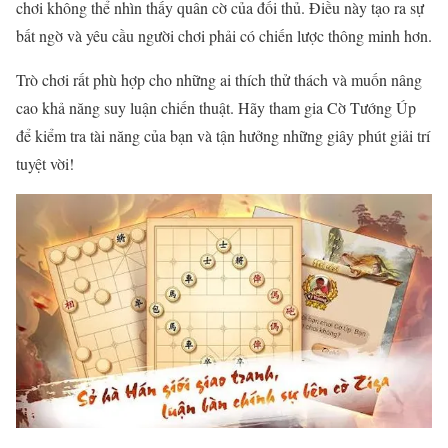
chơi không thể nhìn thấy quân cờ của đối thủ. Điều này tạo ra sự
bất ngờ và yêu cầu người chơi phải có chiến lược thông minh hơn.
Trò chơi rất phù hợp cho những ai thích thử thách và muốn nâng
cao khả năng suy luận chiến thuật. Hãy tham gia Cờ Tướng Úp
để kiểm tra tài năng của bạn và tận hưởng những giây phút giải trí
tuyệt vời!