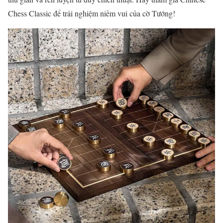
Chess Classic để trải nghiệm niềm vui của cờ Tướng!