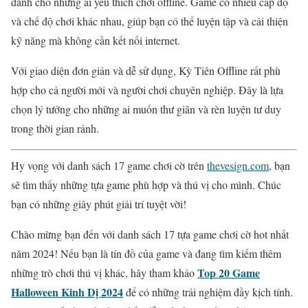
dành cho những ai yêu thích chơi offline. Game có nhiều cấp độ
và chế độ chơi khác nhau, giúp bạn có thể luyện tập và cải thiện
kỹ năng mà không cần kết nối internet.
Với giao diện đơn giản và dễ sử dụng, Kỳ Tiên Offline rất phù
hợp cho cả người mới và người chơi chuyên nghiệp. Đây là lựa
chọn lý tưởng cho những ai muốn thư giãn và rèn luyện tư duy
trong thời gian rảnh.
Hy vọng với danh sách 17 game chơi cờ trên
thevesign.com
, bạn
sẽ tìm thấy những tựa game phù hợp và thú vị cho mình. Chúc
bạn có những giây phút giải trí tuyệt vời!
Chào mừng bạn đến với danh sách 17 tựa game chơi cờ hot nhất
năm 2024! Nếu bạn là tín đồ của game và đang tìm kiếm thêm
Top 20 Game
những trò chơi thú vị khác, hãy tham khảo
Halloween Kinh Dị 2024
để có những trải nghiệm đầy kịch tính.