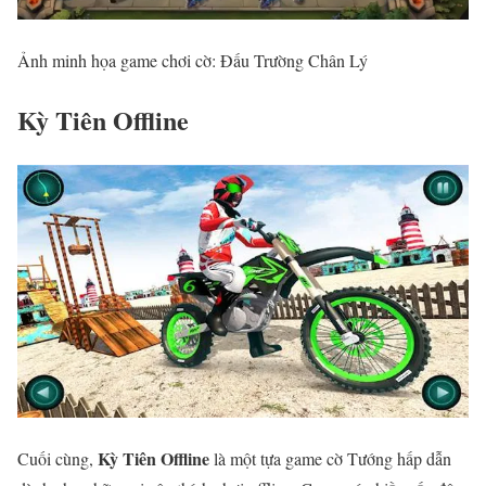
Ảnh minh họa game chơi cờ: Đấu Trường Chân Lý
Kỳ Tiên Offline
Kỳ Tiên Offline
Cuối cùng,
là một tựa game cờ Tướng hấp dẫn