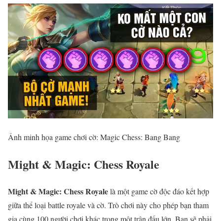
Ảnh minh họa game chơi cờ: Magic Chess: Bang Bang
Might & Magic: Chess Royale
Might & Magic: Chess Royale
là một game cờ độc đáo kết hợp
giữa thể loại battle royale và cờ. Trò chơi này cho phép bạn tham
gia cùng 100 người chơi khác trong một trận đấu lớn. Bạn sẽ phải