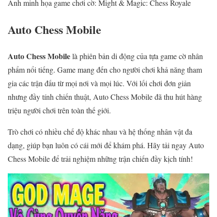
Ảnh minh họa game chơi cờ: Might & Magic: Chess Royale
Auto Chess Mobile
Auto Chess Mobile
là phiên bản di động của tựa game cờ nhân
phẩm nổi tiếng. Game mang đến cho người chơi khả năng tham
gia các trận đấu từ mọi nơi và mọi lúc. Với lối chơi đơn giản
nhưng đầy tính chiến thuật, Auto Chess Mobile đã thu hút hàng
triệu người chơi trên toàn thế giới.
Trò chơi có nhiều chế độ khác nhau và hệ thống nhân vật đa
dạng, giúp bạn luôn có cái mới để khám phá. Hãy tải ngay Auto
Chess Mobile để trải nghiệm những trận chiến đầy kịch tính!