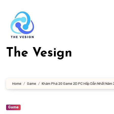
Skip
to
content
The Vesign
Home
Game
Khám Phá 20 Game 2D PC Hấp Dẫn Nhất Năm 
Game