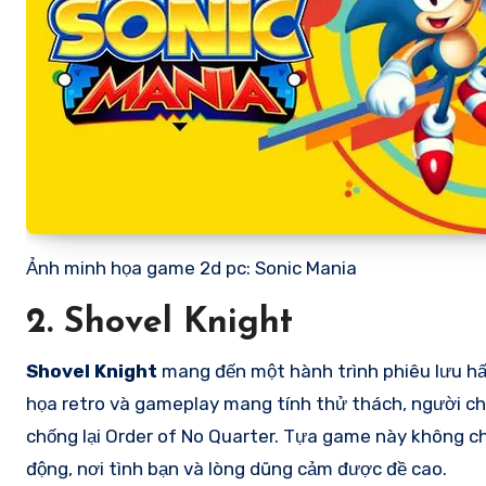
Ảnh minh họa game 2d pc: Sonic Mania
2. Shovel Knight
Shovel Knight
mang đến một hành trình phiêu lưu hấp
họa retro và gameplay mang tính thử thách, người chơ
chống lại Order of No Quarter. Tựa game này không ch
động, nơi tình bạn và lòng dũng cảm được đề cao.