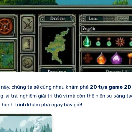
ết này, chúng ta sẽ cùng nhau khám phá
20 tựa game 2D 
ại trải nghiệm giải trí thú vị mà còn thể hiện sự sáng tạ
ầu hành trình khám phá ngay bây giờ!