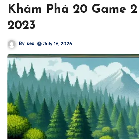
Khám Phá 20 Game 
2023
By
seo
July 16, 2026