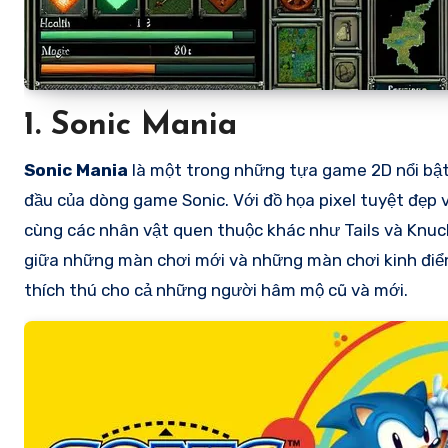
1. Sonic Mania
Sonic Mania
là một trong những tựa game 2D nổi bật
đầu của dòng game Sonic. Với đồ họa pixel tuyệt đẹp 
cùng các nhân vật quen thuộc khác như Tails và Knuck
giữa những màn chơi mới và những màn chơi kinh điển
thích thú cho cả những người hâm mộ cũ và mới.