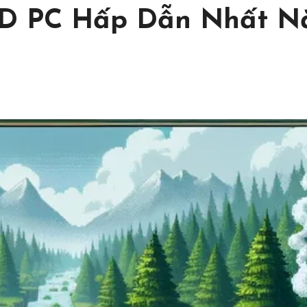
2D PC Hấp Dẫn Nhất 