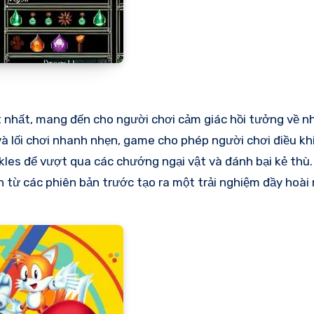
 nhất, mang đến cho người chơi cảm giác hồi tưởng về 
và lối chơi nhanh nhẹn, game cho phép người chơi điều kh
les để vượt qua các chướng ngại vật và đánh bại kẻ thù.
 từ các phiên bản trước tạo ra một trải nghiệm đầy hoài