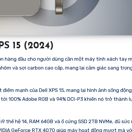
PS 15 (2024)
chọn hàng đầu cho người dùng cần một máy tính xách tay 
 nhôm và sợi carbon cao cấp, mang lại cảm giác sang trọn
t điểm mạnh của Dell XPS 15, mang lại hình ảnh sống động
 tới 100% Adobe RGB và 94% DCI-P3 khiến nó trở thành lự
ore i9 thế hệ 14, RAM 64GB và ổ cứng SSD 2TB NVMe, đủ sứ
 NVIDIA GeForce RTX 4070 giúp máy hoạt động mượt mà vớ