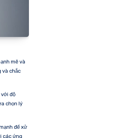
mạnh mẽ và
g và chắc
 với độ
a chọn lý
c mạnh để xử
i các ứng