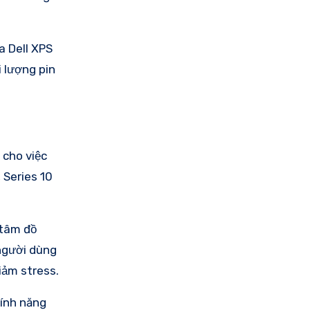
a Dell XPS
i lượng pin
 cho việc
 Series 10
 tâm đồ
 người dùng
iảm stress.
Tính năng