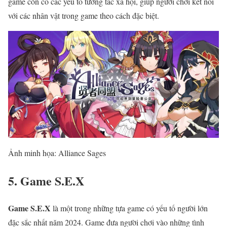
game còn có các yếu tố tương tác xã hội, giúp người chơi kết nối
với các nhân vật trong game theo cách đặc biệt.
Ảnh minh họa: Alliance Sages
5.
Game S.E.X
Game S.E.X
là một trong những tựa game có yếu tố người lớn
đặc sắc nhất năm 2024. Game đưa người chơi vào những tình