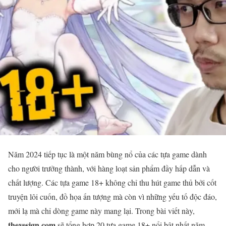
Năm 2024 tiếp tục là một năm bùng nổ của các tựa game dành
cho người trưởng thành, với hàng loạt sản phẩm đầy hấp dẫn và
chất lượng. Các tựa game 18+ không chỉ thu hút game thủ bởi cốt
truyện lôi cuốn, đồ họa ấn tượng mà còn vì những yếu tố độc đáo,
mới lạ mà chỉ dòng game này mang lại. Trong bài viết này,
thevesign.com
sẽ tổng hợp 20 tựa game 18+ nổi bật nhất năm