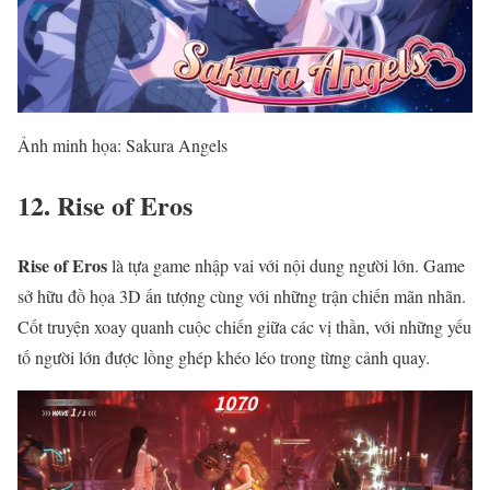
Ảnh minh họa: Sakura Angels
12.
Rise of Eros
Rise of Eros
là tựa game nhập vai với nội dung người lớn. Game
sở hữu đồ họa 3D ấn tượng cùng với những trận chiến mãn nhãn.
Cốt truyện xoay quanh cuộc chiến giữa các vị thần, với những yếu
tố người lớn được lồng ghép khéo léo trong từng cảnh quay.