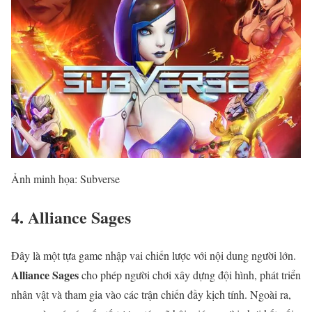
Ảnh minh họa: Subverse
4.
Alliance Sages
Đây là một tựa game nhập vai chiến lược với nội dung người lớn.
Alliance Sages
cho phép người chơi xây dựng đội hình, phát triển
nhân vật và tham gia vào các trận chiến đầy kịch tính. Ngoài ra,