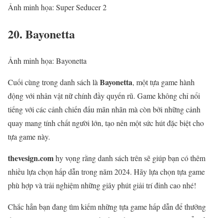
Ảnh minh họa: Super Seducer 2
20.
Bayonetta
Ảnh minh họa: Bayonetta
Bayonetta
Cuối cùng trong danh sách là
, một tựa game hành
động với nhân vật nữ chính đầy quyến rũ. Game không chỉ nổi
tiếng với các cảnh chiến đấu mãn nhãn mà còn bởi những cảnh
quay mang tính chất người lớn, tạo nên một sức hút đặc biệt cho
tựa game này.
thevesign.com
hy vọng rằng danh sách trên sẽ giúp bạn có thêm
nhiều lựa chọn hấp dẫn trong năm 2024. Hãy lựa chọn tựa game
phù hợp và trải nghiệm những giây phút giải trí đỉnh cao nhé!
Chắc hẳn bạn đang tìm kiếm những tựa game hấp dẫn để thưởng