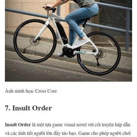
Ảnh minh họa: Cross Core
7.
Insult Order
Insult Order
là một tựa game visual novel với cốt truyện hấp dẫn
và các tình tiết người lớn đầy táo bạo. Game cho phép người chơi