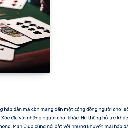
ởng hấp dẫn mà còn mang đến một cộng đồng người chơi sô
à Xóc đĩa với những người chơi khác. Hệ thống hỗ trợ khá
chóng. Man Club cũng nổi bật với những khuyến mãi hấp d