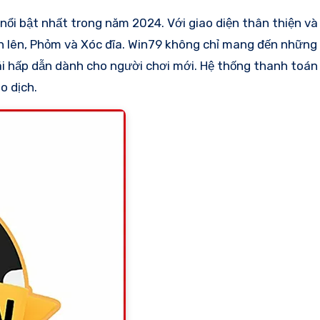
ổi bật nhất trong năm 2024. Với giao diện thân thiện và
ến lên, Phỏm và Xóc đĩa. Win79 không chỉ mang đến những
mãi hấp dẫn dành cho người chơi mới. Hệ thống thanh toá
o dịch.