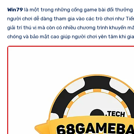
Win79
là một trong những cổng game bài đổi thưởng n
người chơi dễ dàng tham gia vào các trò chơi như Ti
giải trí thú vị mà còn có nhiều chương trình khuyến 
chóng và bảo mật cao giúp người chơi yên tâm khi gia