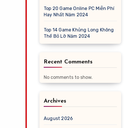
Top 20 Game Online PC Miễn Phí
Hay Nhất Năm 2024
Top 14 Game Khủng Long Không
Thể Bỏ Lỡ Năm 2024
Recent Comments
No comments to show.
Archives
August 2026