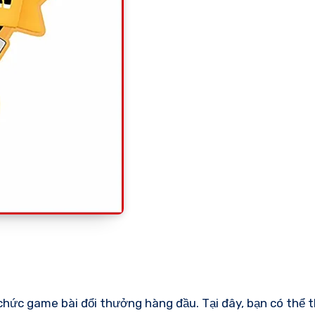
hức game bài đổi thưởng hàng đầu. Tại đây, bạn có thể 