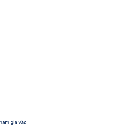
tham gia vào