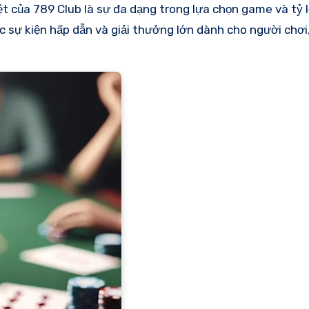
iệt của 789 Club là sự đa dạng trong lựa chọn game và tỷ 
 sự kiện hấp dẫn và giải thưởng lớn dành cho người chơi