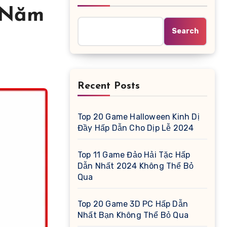
 Năm
Search
Recent Posts
Top 20 Game Halloween Kinh Dị
Đầy Hấp Dẫn Cho Dịp Lễ 2024
Top 11 Game Đảo Hải Tặc Hấp
Dẫn Nhất 2024 Không Thể Bỏ
Qua
Top 20 Game 3D PC Hấp Dẫn
Nhất Bạn Không Thể Bỏ Qua