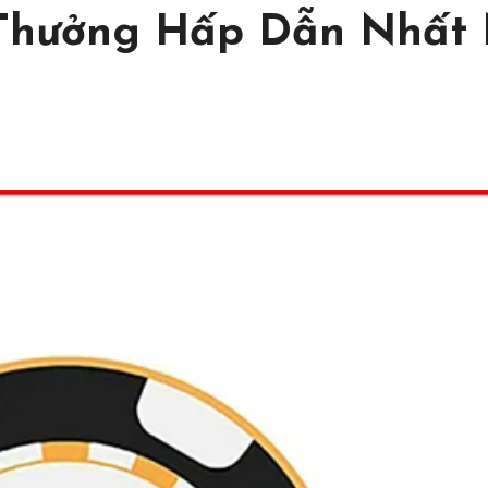
 Thưởng Hấp Dẫn Nhất