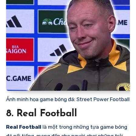
Ảnh minh họa game bóng đá: Street Power Football
8. Real Football
Real Football
là một trong những tựa game bóng
đá nổi tiếng, mang đến cho người chơi những trải