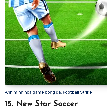
Ảnh minh họa game bóng đá: Football Strike
15. New Star Soccer