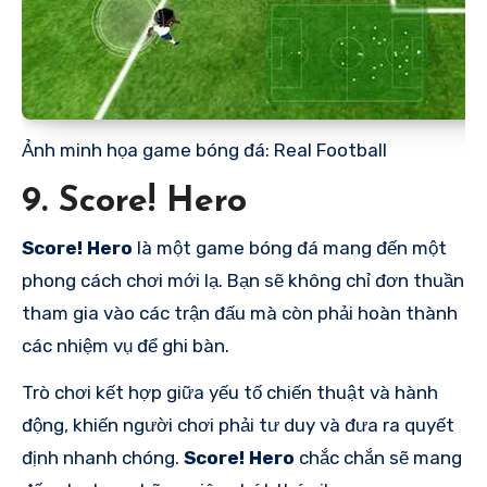
Ảnh minh họa game bóng đá: Real Football
9. Score! Hero
Score! Hero
là một game bóng đá mang đến một
phong cách chơi mới lạ. Bạn sẽ không chỉ đơn thuần
tham gia vào các trận đấu mà còn phải hoàn thành
các nhiệm vụ để ghi bàn.
Trò chơi kết hợp giữa yếu tố chiến thuật và hành
động, khiến người chơi phải tư duy và đưa ra quyết
định nhanh chóng.
Score! Hero
chắc chắn sẽ mang