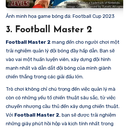
Ảnh minh họa game bóng đá: Football Cup 2023
3. Football Master 2
Football Master 2
mang đến cho người chơi một
trải nghiệm quản lý đội bóng đầy hấp dẫn. Bạn sẽ
vào vai một huấn luyện viên, xây dựng đội hình
mạnh nhất và dẫn dắt đội bóng của mình giành
chiến thắng trong các giải đấu lớn.
Trò chơi không chỉ chú trọng đến việc quản lý mà
còn có những yếu tố chiến thuật sâu sắc, từ việc
chuyển nhượng cầu thủ đến xây dựng chiến thuật.
Với
Football Master 2
, bạn sẽ được trải nghiệm
những giây phút hồi hộp và kịch tính nhất trong