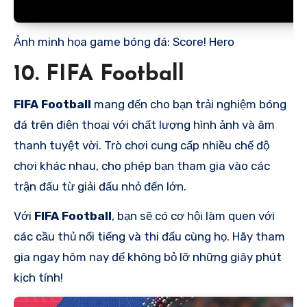
Ảnh minh họa game bóng đá: Score! Hero
10. FIFA Football
FIFA Football
mang đến cho bạn trải nghiệm bóng
đá trên điện thoại với chất lượng hình ảnh và âm
thanh tuyệt vời. Trò chơi cung cấp nhiều chế độ
chơi khác nhau, cho phép bạn tham gia vào các
trận đấu từ giải đấu nhỏ đến lớn.
Với
FIFA Football
, bạn sẽ có cơ hội làm quen với
các cầu thủ nổi tiếng và thi đấu cùng họ. Hãy tham
gia ngay hôm nay để không bỏ lỡ những giây phút
kịch tính!