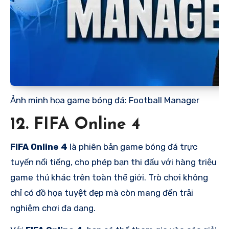
Ảnh minh họa game bóng đá: Football Manager
12. FIFA Online 4
FIFA Online 4
là phiên bản game bóng đá trực
tuyến nổi tiếng, cho phép bạn thi đấu với hàng triệu
game thủ khác trên toàn thế giới. Trò chơi không
chỉ có đồ họa tuyệt đẹp mà còn mang đến trải
nghiệm chơi đa dạng.