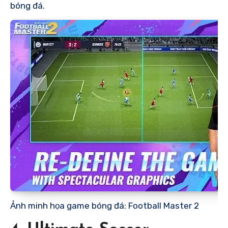
bóng đá.
Ảnh minh họa game bóng đá: Football Master 2