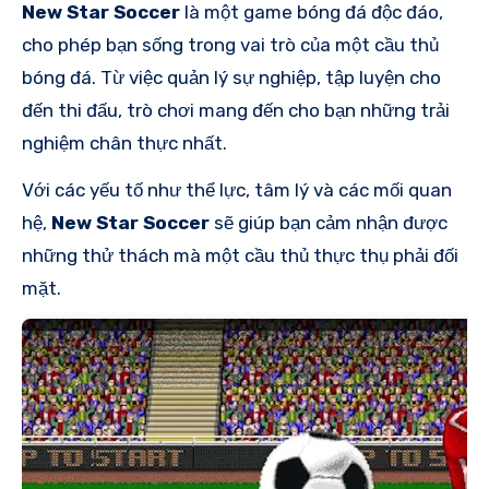
New Star Soccer
là một game bóng đá độc đáo,
cho phép bạn sống trong vai trò của một cầu thủ
bóng đá. Từ việc quản lý sự nghiệp, tập luyện cho
đến thi đấu, trò chơi mang đến cho bạn những trải
nghiệm chân thực nhất.
Với các yếu tố như thể lực, tâm lý và các mối quan
hệ,
New Star Soccer
sẽ giúp bạn cảm nhận được
những thử thách mà một cầu thủ thực thụ phải đối
mặt.