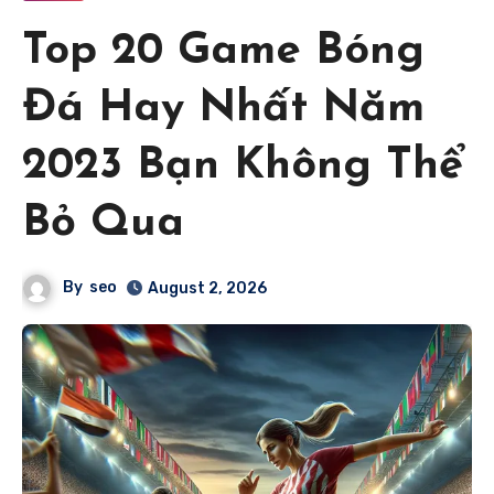
Top 20 Game Bóng
Đá Hay Nhất Năm
2023 Bạn Không Thể
Bỏ Qua
By
seo
August 2, 2026