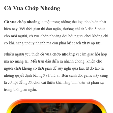
Cờ Vua Chớp Nhoáng
Cờ vua chớp nhoáng
là một trong những thể loại phổ biến nhất
hiện nay. Với thời gian thi đấu ngắn, thường chỉ từ 3 đến 5 phút
cho mỗi người, cờ vua chớp nhoáng đòi hỏi người chơi không chỉ
có khả năng tư duy nhanh mà còn phải biết cách xử lý áp lực.
cờ vua chớp nhoáng
Nhiều người yêu thích
vì cảm giác hồi hộp
mà nó mang lại. Mỗi trận đấu diễn ra nhanh chóng, khiến cho
người chơi không có thời gian để suy nghĩ quá lâu, từ đó tạo ra
những quyết định bất ngờ và thú vị. Bên cạnh đó, game này cũng
là cơ hội để người chơi cải thiện khả năng tính toán và phản xạ
trong thời gian ngắn.