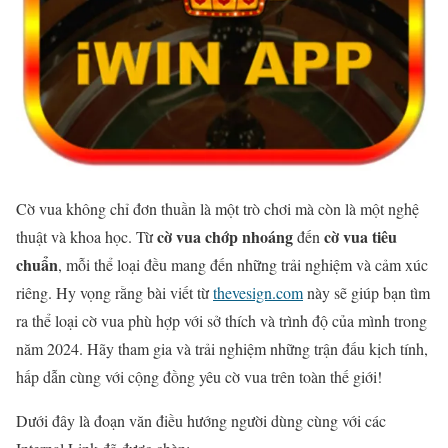
Cờ vua không chỉ đơn thuần là một trò chơi mà còn là một nghệ
cờ vua chớp nhoáng
cờ vua tiêu
thuật và khoa học. Từ
đến
chuẩn
, mỗi thể loại đều mang đến những trải nghiệm và cảm xúc
riêng. Hy vọng rằng bài viết từ
thevesign.com
này sẽ giúp bạn tìm
ra thể loại cờ vua phù hợp với sở thích và trình độ của mình trong
năm 2024. Hãy tham gia và trải nghiệm những trận đấu kịch tính,
hấp dẫn cùng với cộng đồng yêu cờ vua trên toàn thế giới!
Dưới đây là đoạn văn điều hướng người dùng cùng với các