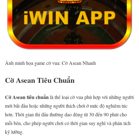
Ảnh minh họa game cờ vua: Cờ Asean Nhanh
Cờ Asean Tiêu Chuẩn
Cờ Asean tiêu chuẩn
là thể loại cờ vua phù hợp với những người
mới bắt đầu hoặc những người thích chơi ở mức độ nghiêm túc
hơn. Thời gian thi đấu thường dao động từ 30 đến 90 phút cho
mỗi bên, cho phép người chơi có thời gian suy nghĩ và phân tích
kỹ lưỡng.