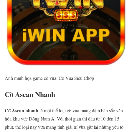
Ảnh minh họa game cờ vua: Cờ Vua Siêu Chớp
Cờ Asean Nhanh
Cờ Asean nhanh
là một thể loại cờ vua mang đậm bản sắc văn
hóa khu vực Đông Nam Á. Với thời gian thi đấu từ 10 đến 15
phút, thể loại này vừa mang tính giải trí vừa giữ lại những yếu tố