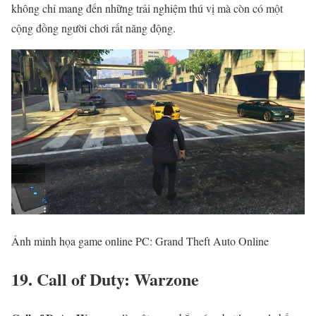
không chỉ mang đến những trải nghiệm thú vị mà còn có một
cộng đồng người chơi rất năng động.
Ảnh minh họa game online PC: Grand Theft Auto Online
19. Call of Duty: Warzone