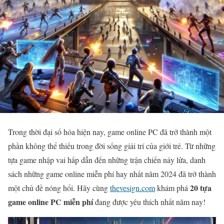
Trong thời đại số hóa hiện nay, game online PC đã trở thành một
phần không thể thiếu trong đời sống giải trí của giới trẻ. Từ những
tựa game nhập vai hấp dẫn đến những trận chiến nảy lửa, danh
sách những game online miễn phí hay nhất năm 2024 đã trở thành
20 tựa
một chủ đề nóng hổi. Hãy cùng
thevesign.com
khám phá
game online PC miễn phí
đang được yêu thích nhất năm nay!