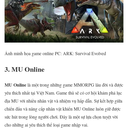
Ảnh minh họa game online PC: ARK: Survival Evolved
3. MU Online
MU Online
là một trong những game MMORPG lâu đời và được
yêu thích nhất tại Việt Nam. Game thủ sẽ có cơ hội khám phá lục
địa MU với nhiều nhân vật và nhiệm vụ hấp dẫn. Sự kết hợp giữa
chiến đấu và nâng cấp nhân vật khiến MU Online luôn giữ được
sức hút trong lòng người chơi. Đây là một sự lựa chọn tuyệt vời
cho những ai yêu thích thể loại game nhập vai.