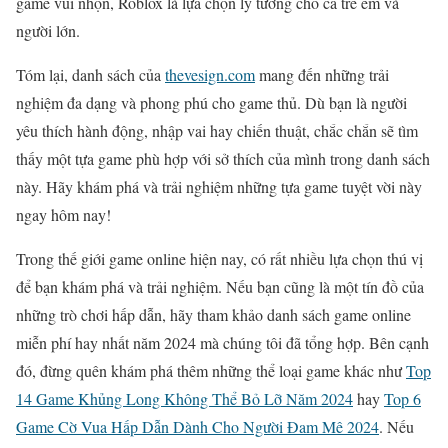
game vui nhộn, Roblox là lựa chọn lý tưởng cho cả trẻ em và
người lớn.
Tóm lại, danh sách
của
thevesign.com
mang đến những trải
nghiệm đa dạng và phong phú cho game thủ. Dù bạn là người
yêu thích hành động, nhập vai hay chiến thuật, chắc chắn sẽ tìm
thấy một tựa game phù hợp với sở thích của mình trong danh sách
này. Hãy khám phá và trải nghiệm những tựa game tuyệt vời này
ngay hôm nay!
Trong thế giới game online hiện nay, có rất nhiều lựa chọn thú vị
để bạn khám phá và trải nghiệm. Nếu bạn cũng là một tín đồ của
những trò chơi hấp dẫn, hãy tham khảo danh sách game online
miễn phí hay nhất năm 2024 mà chúng tôi đã tổng hợp. Bên cạnh
đó, đừng quên khám phá thêm những thể loại game khác như
Top
14 Game Khủng Long Không Thể Bỏ Lỡ Năm 2024
hay
Top 6
Game Cờ Vua Hấp Dẫn Dành Cho Người Đam Mê 2024
. Nếu