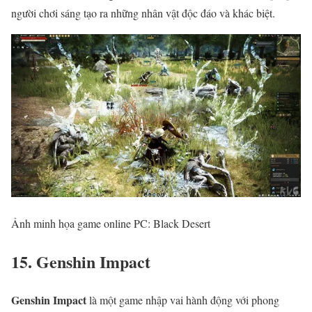
người chơi sáng tạo ra những nhân vật độc đáo và khác biệt.
Ảnh minh họa game online PC: Black Desert
15. Genshin Impact
Genshin Impact
là một game nhập vai hành động với phong