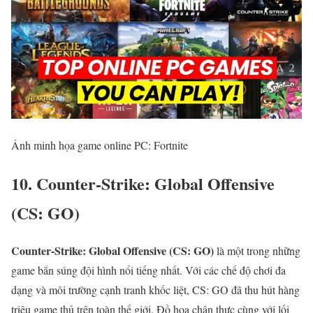
Ảnh minh họa game online PC: Fortnite
10. Counter-Strike: Global Offensive
(CS: GO)
Counter-Strike: Global Offensive (CS: GO)
là một trong những
game bắn súng đội hình nổi tiếng nhất. Với các chế độ chơi đa
dạng và môi trường cạnh tranh khốc liệt, CS: GO đã thu hút hàng
triệu game thủ trên toàn thế giới. Đồ họa chân thực cùng với lối