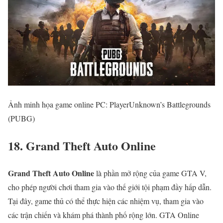
Ảnh minh họa game online PC: PlayerUnknown’s Battlegrounds
(PUBG)
18. Grand Theft Auto Online
Grand Theft Auto Online
là phần mở rộng của game GTA V,
cho phép người chơi tham gia vào thế giới tội phạm đầy hấp dẫn.
Tại đây, game thủ có thể thực hiện các nhiệm vụ, tham gia vào
các trận chiến và khám phá thành phố rộng lớn. GTA Online