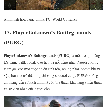
Ảnh minh họa game online PC: World Of Tanks
17. PlayerUnknown’s Battlegrounds
(PUBG)
PlayerUnknown’s Battlegrounds (PUBG)
là một trong những
tựa game battle royale đầu tiên và nổi tiếng nhất. Người chơi sẽ
tham gia vào một cuộc chiến sinh tồn, nơi họ phải loot vũ khí và
vật phẩm để trở thành người sống sót cuối cùng. PUBG không
chỉ mang đến sự kịch tính mà còn thử thách khả năng chiến thuật
và sự kiên nhẫn của người chơi.