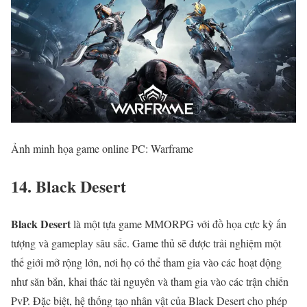
Ảnh minh họa game online PC: Warframe
14. Black Desert
Black Desert
là một tựa game MMORPG với đồ họa cực kỳ ấn
tượng và gameplay sâu sắc. Game thủ sẽ được trải nghiệm một
thế giới mở rộng lớn, nơi họ có thể tham gia vào các hoạt động
như săn bắn, khai thác tài nguyên và tham gia vào các trận chiến
PvP. Đặc biệt, hệ thống tạo nhân vật của Black Desert cho phép