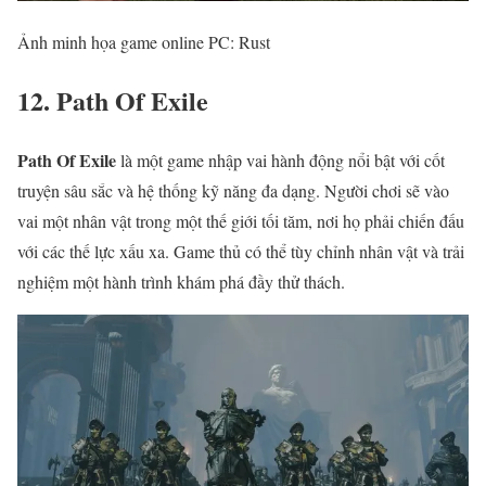
Ảnh minh họa game online PC: Rust
12. Path Of Exile
Path Of Exile
là một game nhập vai hành động nổi bật với cốt
truyện sâu sắc và hệ thống kỹ năng đa dạng. Người chơi sẽ vào
vai một nhân vật trong một thế giới tối tăm, nơi họ phải chiến đấu
với các thế lực xấu xa. Game thủ có thể tùy chỉnh nhân vật và trải
nghiệm một hành trình khám phá đầy thử thách.