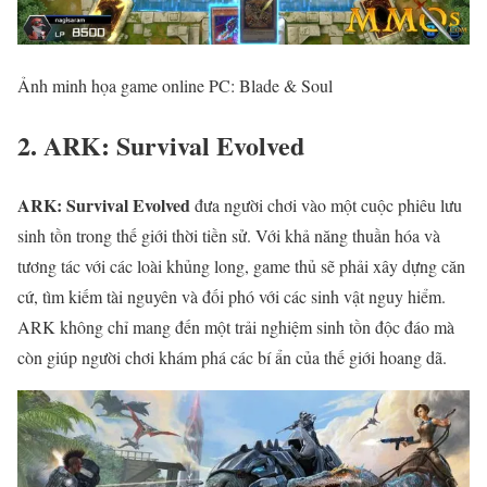
Ảnh minh họa game online PC: Blade & Soul
2. ARK: Survival Evolved
ARK: Survival Evolved
đưa người chơi vào một cuộc phiêu lưu
sinh tồn trong thế giới thời tiền sử. Với khả năng thuần hóa và
tương tác với các loài khủng long, game thủ sẽ phải xây dựng căn
cứ, tìm kiếm tài nguyên và đối phó với các sinh vật nguy hiểm.
ARK không chỉ mang đến một trải nghiệm sinh tồn độc đáo mà
còn giúp người chơi khám phá các bí ẩn của thế giới hoang dã.