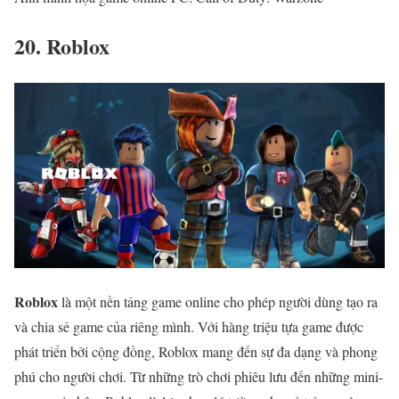
20. Roblox
Roblox
là một nền tảng game online cho phép người dùng tạo ra
và chia sẻ game của riêng mình. Với hàng triệu tựa game được
phát triển bởi cộng đồng, Roblox mang đến sự đa dạng và phong
phú cho người chơi. Từ những trò chơi phiêu lưu đến những mini-