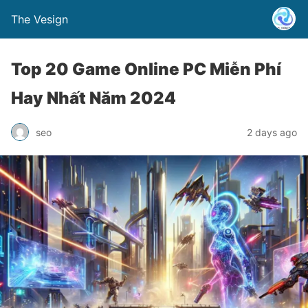
The Vesign
Top 20 Game Online PC Miễn Phí
Hay Nhất Năm 2024
seo
2 days ago