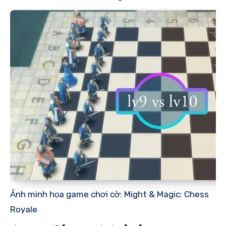
Ảnh minh họa game chơi cờ: Might & Magic: Chess
Royale