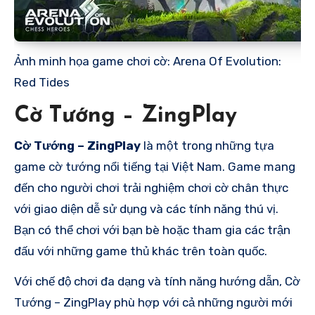
Ảnh minh họa game chơi cờ: Arena Of Evolution:
Red Tides
Cờ Tướng – ZingPlay
Cờ Tướng – ZingPlay
là một trong những tựa
game cờ tướng nổi tiếng tại Việt Nam. Game mang
đến cho người chơi trải nghiệm chơi cờ chân thực
với giao diện dễ sử dụng và các tính năng thú vị.
Bạn có thể chơi với bạn bè hoặc tham gia các trận
đấu với những game thủ khác trên toàn quốc.
Với chế độ chơi đa dạng và tính năng hướng dẫn, Cờ
Tướng – ZingPlay phù hợp với cả những người mới