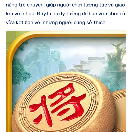
năng trò chuyện, giúp người chơi tương tác và giao
lưu với nhau. Đây là nơi lý tưởng để bạn vừa chơi cờ
vừa kết bạn với những người cùng sở thích.