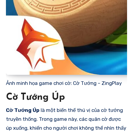
Ảnh minh họa game chơi cờ: Cờ Tướng – ZingPlay
Cờ Tướng Úp
Cờ Tướng Úp
là một biến thể thú vị của cờ tướng
truyền thống. Trong game này, các quân cờ được
úp xuống, khiến cho người chơi không thể nhìn thấy