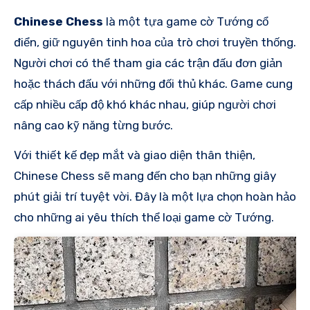
Chinese Chess
là một tựa game cờ Tướng cổ
điển, giữ nguyên tinh hoa của trò chơi truyền thống.
Người chơi có thể tham gia các trận đấu đơn giản
hoặc thách đấu với những đối thủ khác. Game cung
cấp nhiều cấp độ khó khác nhau, giúp người chơi
nâng cao kỹ năng từng bước.
Với thiết kế đẹp mắt và giao diện thân thiện,
Chinese Chess sẽ mang đến cho bạn những giây
phút giải trí tuyệt vời. Đây là một lựa chọn hoàn hảo
cho những ai yêu thích thể loại game cờ Tướng.