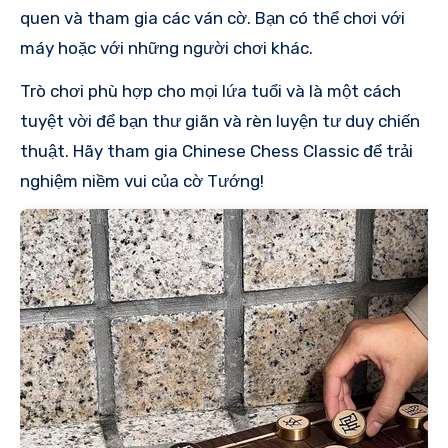
quen và tham gia các ván cờ. Bạn có thể chơi với
máy hoặc với những người chơi khác.
Trò chơi phù hợp cho mọi lứa tuổi và là một cách
tuyệt vời để bạn thư giãn và rèn luyện tư duy chiến
thuật. Hãy tham gia Chinese Chess Classic để trải
nghiệm niềm vui của cờ Tướng!