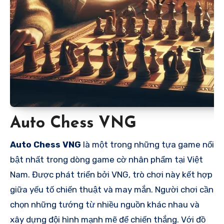
Auto Chess VNG
Auto Chess VNG
là một trong những tựa game nổi
bật nhất trong dòng game cờ nhân phẩm tại Việt
Nam. Được phát triển bởi VNG, trò chơi này kết hợp
giữa yếu tố chiến thuật và may mắn. Người chơi cần
chọn những tướng từ nhiều nguồn khác nhau và
xây dựng đội hình mạnh mẽ để chiến thắng. Với đồ