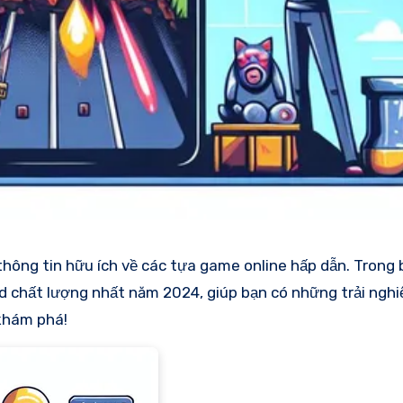
thông tin hữu ích về các tựa game online hấp dẫn. Trong b
d chất lượng nhất năm 2024, giúp bạn có những trải nghiệ
 khám phá!