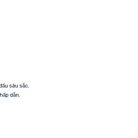
đấu sâu sắc.
hấp dẫn.