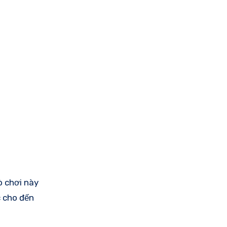
ò chơi này
c cho đến