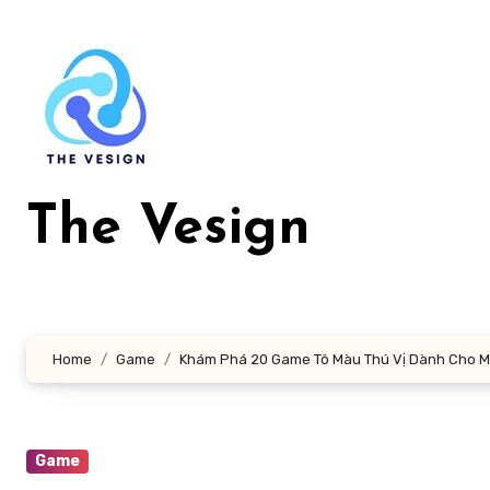
Skip
to
content
The Vesign
Home
Game
Khám Phá 20 Game Tô Màu Thú Vị Dành Cho Mọ
Game