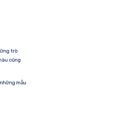
hững trò
 màu cũng
n những mẫu