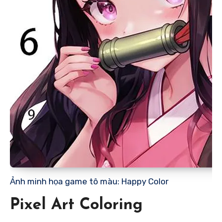
Ảnh minh họa game tô màu: Happy Color
Pixel Art Coloring