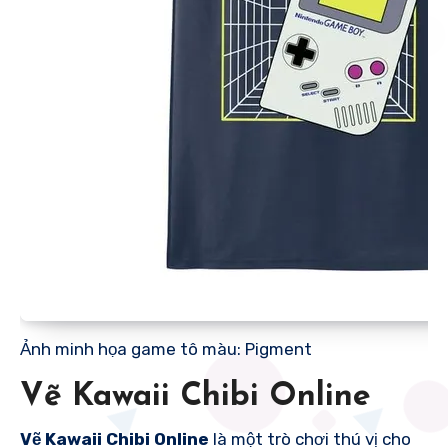
Ảnh minh họa game tô màu: Pigment
Vẽ Kawaii Chibi Online
Vẽ Kawaii Chibi Online
là một trò chơi thú vị cho