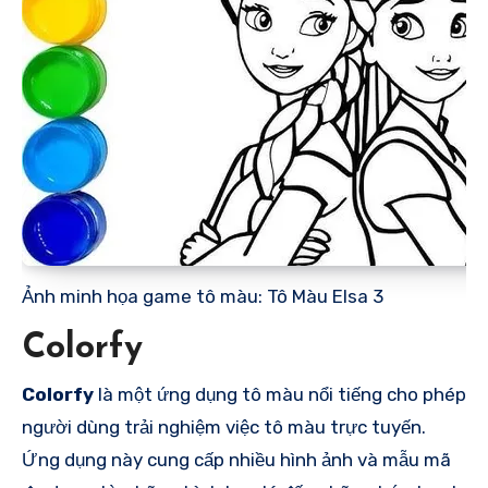
Ảnh minh họa game tô màu: Tô Màu Elsa 3
Colorfy
Colorfy
là một ứng dụng tô màu nổi tiếng cho phép
người dùng trải nghiệm việc tô màu trực tuyến.
Ứng dụng này cung cấp nhiều hình ảnh và mẫu mã