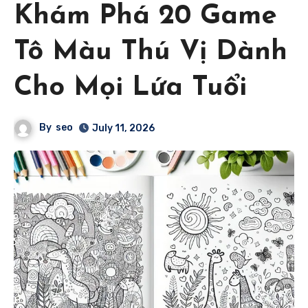
Khám Phá 20 Game
Tô Màu Thú Vị Dành
Cho Mọi Lứa Tuổi
By
seo
July 11, 2026