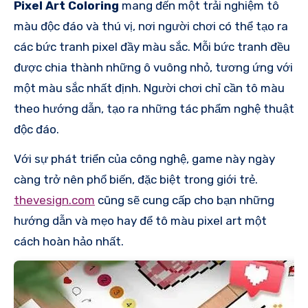
Pixel Art Coloring
mang đến một trải nghiệm tô
màu độc đáo và thú vị, nơi người chơi có thể tạo ra
các bức tranh pixel đầy màu sắc. Mỗi bức tranh đều
được chia thành những ô vuông nhỏ, tương ứng với
một màu sắc nhất định. Người chơi chỉ cần tô màu
theo hướng dẫn, tạo ra những tác phẩm nghệ thuật
độc đáo.
Với sự phát triển của công nghệ, game này ngày
càng trở nên phổ biến, đặc biệt trong giới trẻ.
thevesign.com
cũng sẽ cung cấp cho bạn những
hướng dẫn và mẹo hay để tô màu pixel art một
cách hoàn hảo nhất.