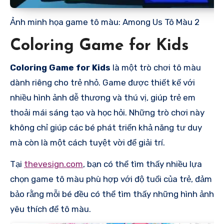
Ảnh minh họa game tô màu: Among Us Tô Màu 2
Coloring Game for Kids
Coloring Game for Kids
là một trò chơi tô màu
dành riêng cho trẻ nhỏ. Game được thiết kế với
nhiều hình ảnh dễ thương và thú vị, giúp trẻ em
thoải mái sáng tạo và học hỏi. Những trò chơi này
không chỉ giúp các bé phát triển khả năng tư duy
mà còn là một cách tuyệt vời để giải trí.
Tại
thevesign.com
, bạn có thể tìm thấy nhiều lựa
chọn game tô màu phù hợp với độ tuổi của trẻ, đảm
bảo rằng mỗi bé đều có thể tìm thấy những hình ảnh
yêu thích để tô màu.