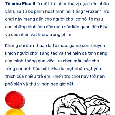
Tô màu Elsa 3
là một trò chơi thú vị dựa trên nhân
vật Elsa từ bộ phim hoạt hình nổi tiếng “Frozen”. Trò
chơi này mang đến cho người chơi cơ hội tô màu
cho những hình ảnh đầy màu sắc liên quan đến Elsa
và các nhân vật khác trong phim.
Không chỉ đơn thuần là tô màu, game còn khuyến
khích người chơi sáng tạo và thể hiện cá tính riêng
của mình thông qua việc lựa chọn màu sắc cho
từng chi tiết. Đặc biệt, Elsa là một nhân vật yêu
thích của nhiều trẻ em, khiến trò chơi này trở nên
phổ biến và thú vị hơn bao giờ hết.