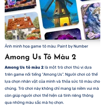
Ảnh minh họa game tô màu: Paint by Number
Among Us Tô Màu 2
Among Us tô màu 2
là một trò chơi thú vị dựa
trên game nổi tiếng “Among Us”. Người chơi có thể
lựa chọn nhân vật của mình và thỏa sức tô màu cho
chúng. Trò chơi này không chỉ mang lại niềm vui mà
còn giúp người chơi thể hiện cá tính riêng thông
qua những màu sắc mà họ chọn.