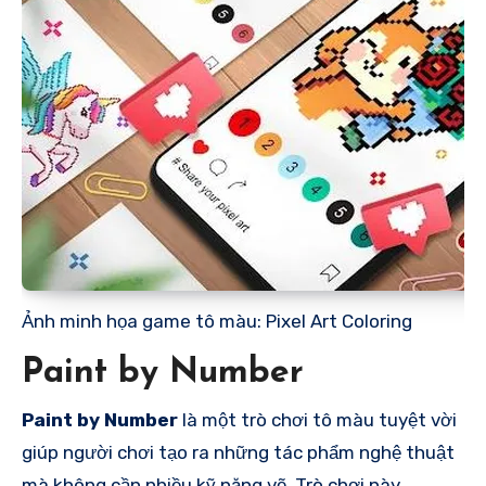
Ảnh minh họa game tô màu: Pixel Art Coloring
Paint by Number
Paint by Number
là một trò chơi tô màu tuyệt vời
giúp người chơi tạo ra những tác phẩm nghệ thuật
mà không cần nhiều kỹ năng vẽ. Trò chơi này