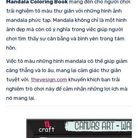
Mandala Coloring Book
mang đến cho người chơi
trải nghiệm tô màu thư giãn với những hình ảnh
mandala phức tạp. Mandala không chỉ là một hình
ảnh đẹp mà còn có ý nghĩa trong việc giúp người
chơi tìm thấy sự cân bằng và bình yên trong tâm
hồn.
Việc tô màu những hình mandala có thể giúp giảm
căng thẳng và lo âu, mang lại cảm giác thư giãn
tuyệt vời.
thevesign.com
khuyến khích bạn trải
nghiệm trò chơi này để cảm nhận những lợi ích mà
nó mang lại.